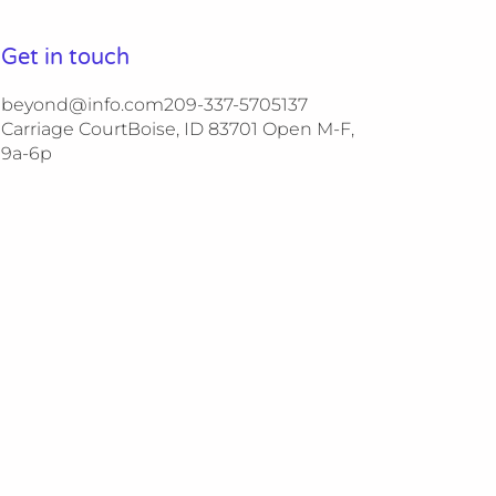
Get in touch
beyond@info.com​​ 209-337-5705​​ 137
Carriage Court​​ Boise, ID 83701 Open M-F,
9a-6p