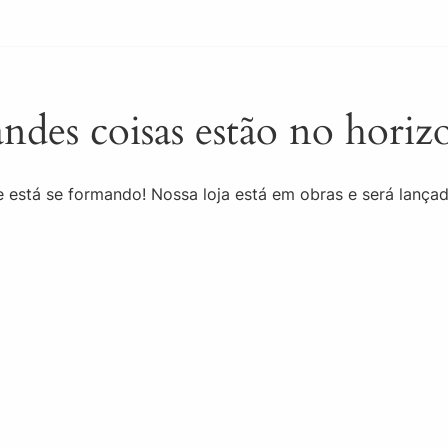
m.br
Fazenda Taboquinha Área 19 Jardim Botânico - Brasília
Hydrate
Distribuidora
Disk Água
Peça Online
Conta
ndes coisas estão no horiz
 está se formando! Nossa loja está em obras e será lança