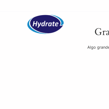
(61) 3427-1133
aguamineral@hydrate.co
Gra
Algo grande