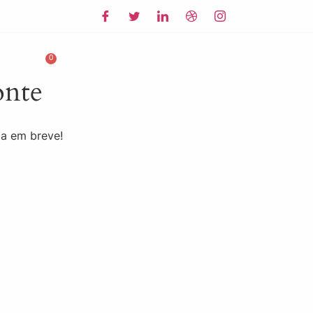
 - DF
to
onte
da em breve!